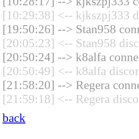
[10:28:17] --> kjkszpj333 c
[10:29:38] <-- kjkszpj333 d
[19:50:26] --> Stan958 conn
[20:05:23] <-- Stan958 disc
[20:50:24] --> k8alfa connec
[20:50:49] <-- k8alfa disco
[21:58:20] --> Regera conne
[21:59:18] <-- Regera disco
back