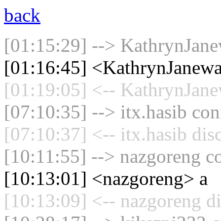
back
[01:15:29] --> KathrynJane
[01:16:45] <KathrynJane
[01:19:05] <-- KathrynJane
[07:10:35] --> itx.hasib con
[07:10:37] <-- itx.hasib di
[10:11:55] --> nazgoreng co
[10:13:01] <nazgoreng> a
[10:13:09] <-- nazgoreng d